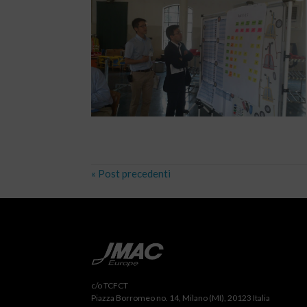
« Post precedenti
c/o TCFCT
Piazza Borromeo no. 14, Milano (MI), 20123 Italia