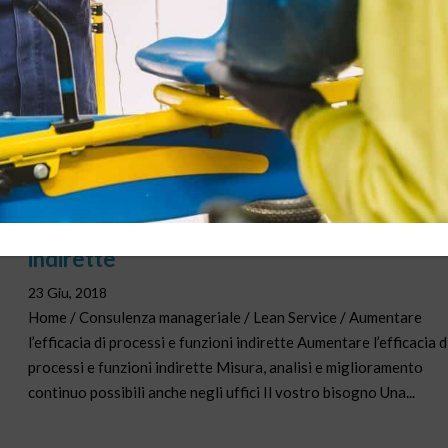
23 Giu, 2018
Home / Consulenza manageriale / Lean Sales / Aumentare
l’efficacia commerciale e il valore per il cliente Aumentare
l’efficacia commerciale e il valore per il cliente Il vostro bisogno
gestione delle attività interne non produce i risultati sperati e...
Aumentare l’efficacia di processi e funzion
indirette
23 Giu, 2018
Home / Consulenza manageriale / Lean Service / Aumentare
l’efficacia di processi e funzioni indirette Aumentare l’efficacia d
processi e funzioni indirette Misura, analisi e miglioramento
continuo possibili anche negli uffici Il vostro bisogno Una...