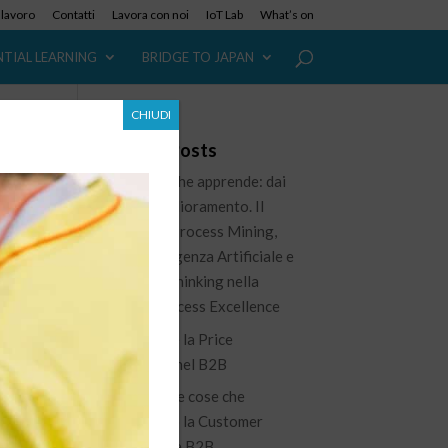
i lavoro
Contatti
Lavora con noi
IoT Lab
What’s on
NTIAL LEARNING
BRIDGE TO JAPAN
CHIUDI
Recent Posts
L’azienda che apprende: dai
dati al miglioramento. Il
ruolo del Process Mining,
dell’Intelligenza Artificiale e
rne
del Lean Thinking nella
nuova Process Excellence
Governare la Price
Waterfall nel B2B
100 piccole cose che
migliorano la Customer
Experience B2B