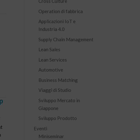
Cross Culture
Operation di fabbrica
Applicazioni IoT e
Industria 4.0
Supply Chain Management
Lean Sales
Lean Services
Automotive
Business Matching
Viaggi di Studio
p
Sviluppo Mercato in
Giappone
Sviluppo Prodotto
/
nt
Eventi
n
Miniseminar