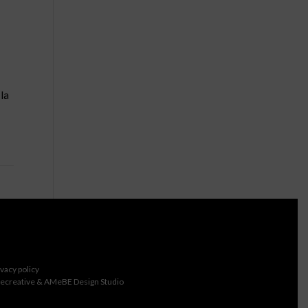
 la
ivacy policy
ecreative & AMeBE Design Studio