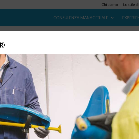
Chi siamo
Lo stile d
CONSULENZA MANAGERIALE
EXPERIE
y®
Aumentare il livello di servizio
23 Giu, 2018
Home / Consulenza manageriale / Digital Transformation /
Aumentare il livello di servizio Migliorare il livello di servizio ai
clienti Soddisfare i clienti senza penalizzare le performace inte
Il vostro bisogno Poche aziende si possono oggigiorno
permettere di...
Aumentare l’efficacia commerciale e il
valore per il cliente