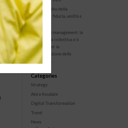
Il nuovo volto della
leadership: fiducia, umiltà e
visione
 La
Knowledge management: la
conoscenza collettiva e il
percorso per la
capitalizzazione delle
esperienze.
i
Categories
Strategy
Akira Koudate
i
Digital Transformation
Trend
News