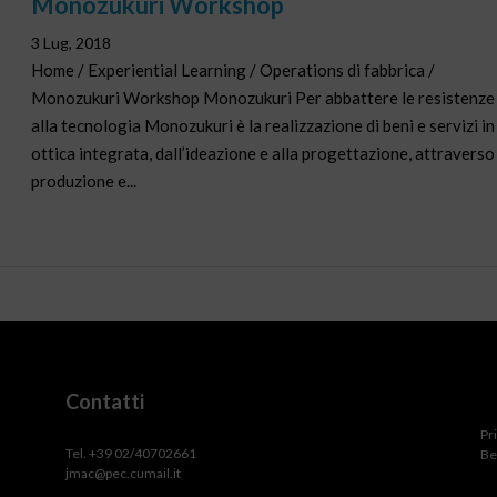
Monozukuri Workshop
3 Lug, 2018
Home / Experiential Learning / Operations di fabbrica /
Monozukuri Workshop Monozukuri Per abbattere le resistenze
alla tecnologia Monozukuri è la realizzazione di beni e servizi in
ottica integrata, dall’ideazione e alla progettazione, attraverso
produzione e...
Contatti
Pr
Tel. +39 02/40702661
Be
jmac@pec.cumail.it