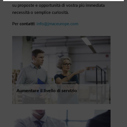
su proposte e opportunità di vostra più immediata
necessità o semplice curiosità.
Per
contatti
:
info@jmaceurope.com
Aumentare il livello di servizio