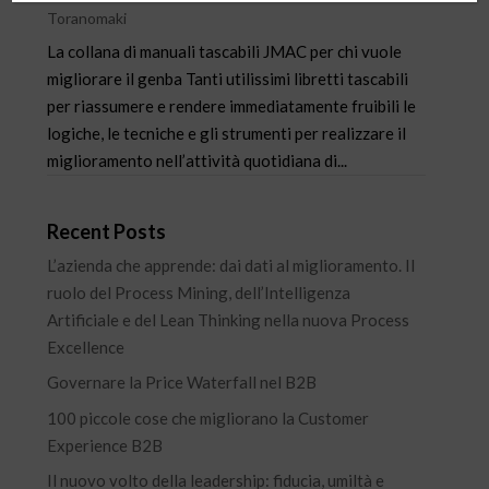
Toranomaki
La collana di manuali tascabili JMAC per chi vuole
migliorare il genba Tanti utilissimi libretti tascabili
per riassumere e rendere immediatamente fruibili le
logiche, le tecniche e gli strumenti per realizzare il
miglioramento nell’attività quotidiana di...
Recent Posts
L’azienda che apprende: dai dati al miglioramento. Il
ruolo del Process Mining, dell’Intelligenza
Artificiale e del Lean Thinking nella nuova Process
Excellence
Governare la Price Waterfall nel B2B
100 piccole cose che migliorano la Customer
Experience B2B
Il nuovo volto della leadership: fiducia, umiltà e