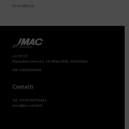
In evidenza
c/o TCFCT
Piazza Borromeo no. 14, Milano (MI), 20123 Italia
IVA: 13809650966
Contatti
Tel. +39 02/40702661
jmac@pec.cumail.it