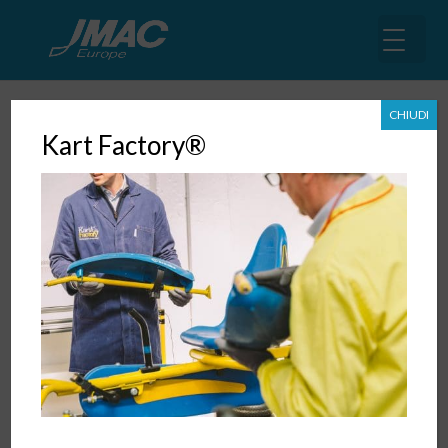
CHIUDI
Kart Factory®
Toranomaki®: il “rotolo della
tigre”
17 Lug, 2018
|
Operation di fabbrica
,
Pubblicazioni
,