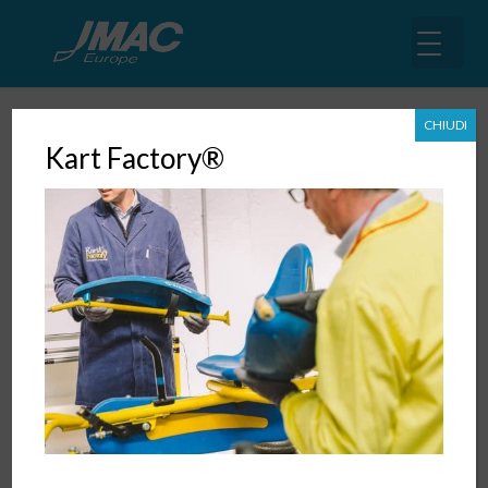
CHIUDI
Kart Factory®
L’Integrazione tra Tecniche Lean e
Intelligenza Artificiale nel Sales:
vantaggi e opportunità
28 Nov, 2024
|
Digital Transformation
,
Sviluppo