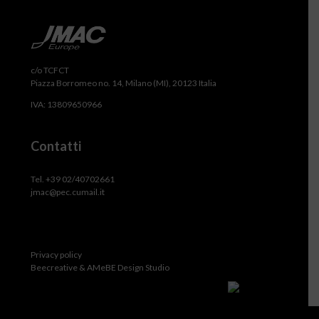
c/o TCFCT
Piazza Borromeo no. 14, Milano (MI), 20123 Italia
IVA: 13809650966
Contatti
Tel. +39 02/40702661
jmac@pec.cumail.it
Privacy policy
Beecreative & AMeBE Design Studio