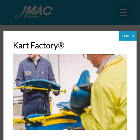
CHIUDI
Kart Factory®
Il ruolo dei 3PL (Third Party
Logistics)