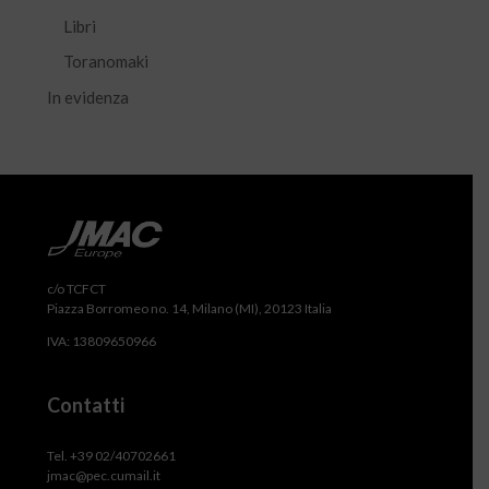
Libri
Toranomaki
In evidenza
c/o TCFCT
Piazza Borromeo no. 14, Milano (MI), 20123 Italia
IVA: 13809650966
Contatti
Tel. +39 02/40702661
jmac@pec.cumail.it