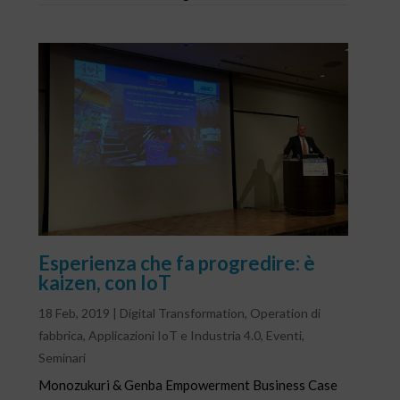
Esperienza che fa progredire: è
kaizen, con IoT
18 Feb, 2019
|
Digital Transformation
,
Operation di
fabbrica
,
Applicazioni IoT e Industria 4.0
,
Eventi
,
Seminari
Monozukuri & Genba Empowerment Business Case