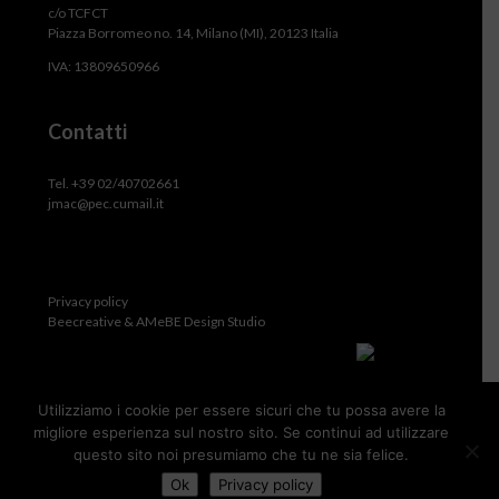
c/o TCFCT
Piazza Borromeo no. 14, Milano (MI), 20123 Italia
IVA: 13809650966
Contatti
Tel. +39 02/40702661
jmac@pec.cumail.it
Privacy policy
Beecreative & AMeBE Design Studio
Utilizziamo i cookie per essere sicuri che tu possa avere la
migliore esperienza sul nostro sito. Se continui ad utilizzare
questo sito noi presumiamo che tu ne sia felice.
Ok
Privacy policy
JMA Consultants Inc.