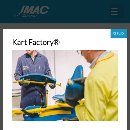
CHIUDI
Kart Factory®
Governare la Price Waterfall nel
B2B