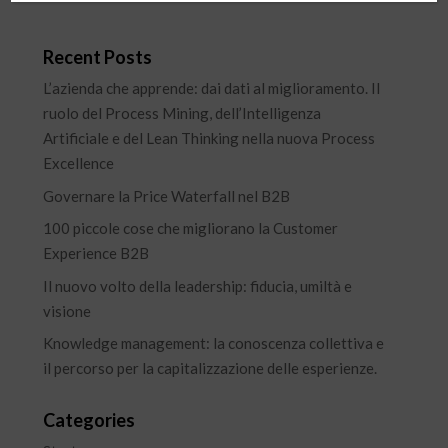
Recent Posts
L’azienda che apprende: dai dati al miglioramento. Il
ruolo del Process Mining, dell’Intelligenza
Artificiale e del Lean Thinking nella nuova Process
Excellence
Governare la Price Waterfall nel B2B
100 piccole cose che migliorano la Customer
Experience B2B
Il nuovo volto della leadership: fiducia, umiltà e
visione
Knowledge management: la conoscenza collettiva e
il percorso per la capitalizzazione delle esperienze.
Categories