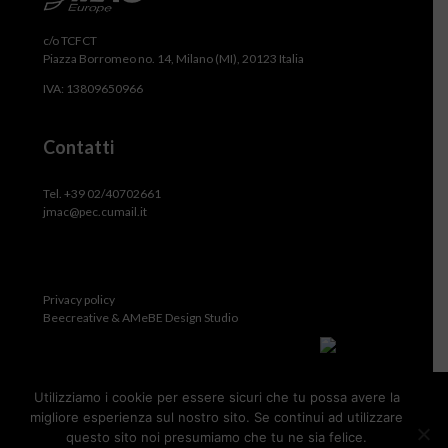
c/o TCFCT
Piazza Borromeo no. 14, Milano (MI), 20123 Italia
IVA: 13809650966
Contatti
Tel. +39 02/40702661
jmac@pec.cumail.it
Privacy policy
Beecreative & AMeBE Design Studio
Utilizziamo i cookie per essere sicuri che tu possa avere la
migliore esperienza sul nostro sito. Se continui ad utilizzare
questo sito noi presumiamo che tu ne sia felice.