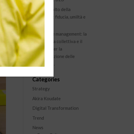
Il nuovo volto della
leadership: fiducia, umiltà e
visione
Knowledge management: la
conoscenza collettiva e il
percorso per la
capitalizzazione delle
esperienze.
Categories
Strategy
Akira Koudate
Digital Transformation
Trend
News