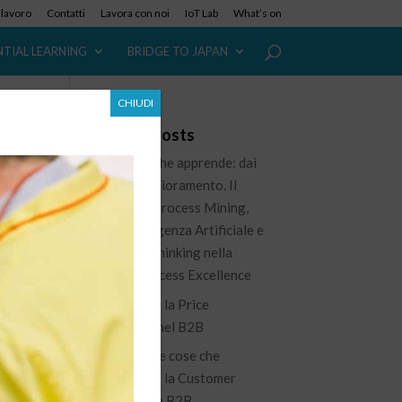
i lavoro
Contatti
Lavora con noi
IoT Lab
What’s on
NTIAL LEARNING
BRIDGE TO JAPAN
CHIUDI
Recent Posts
L’azienda che apprende: dai
dati al miglioramento. Il
ruolo del Process Mining,
dell’Intelligenza Artificiale e
del Lean Thinking nella
nuova Process Excellence
Governare la Price
Waterfall nel B2B
ro
100 piccole cose che
migliorano la Customer
Experience B2B