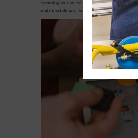
tecnologica
, nonché il contributo fondamentale d
multidisciplinare
, dove nulla viene trascurato o d