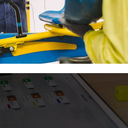
i
esperienza e consapevolezza dell’azienda
. Si attiva quindi un
team
istrutto, ma tutto si …
trasforma
!