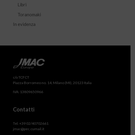
Libri
Toranomaki
In evidenza
c/o TCFCT
Piazza Borromeo no. 14, Milano (MI), 20123 Italia
IVA: 13809650966
Contatti
Tel. +39 02/40702661
jmac@pec.cumail.it