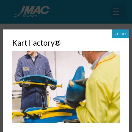
CHIUDI
Kart Factory®
JMAC guida su Servitization &
Customer Experience
19 Nov, 2018
|
Lean Sales
,
Lean Services
,
Automotive
,