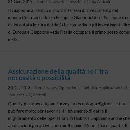
31 Gen, 2019
|
Trend
,
News
,
Business Matching
,
Articoli
Il Giappone al centro di molti interessi di investimento nel
mondo Cosa succede tra Europa e GiapponeUna riflessione e un
disincantata lettura dei dati che riguardano gli investimenti dire
di Europa e Giappone vede l’Italia occupare il primo posto come
meta...
Assicurazione della qualità: IoT tra
necessità e possibilità
30 Dic, 2018
|
Trend
,
News
,
Operation di fabbrica
,
Applicazioni IoT 
Industria 4.0
,
Articoli
Quality Assurance Japan Survey La tecnologia digitale – si sa –
può fare molto per favorire il rilevamento di dati e il
miglioramento delle operations di fabbrica. Sappiamo anche che
applicazioni già attive sono moltissime. Meno chiaro quante di