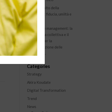
Il nuovo volto della
leadership: fiducia, umiltà e
visione
Knowledge management: la
conoscenza collettiva e il
percorso per la
...
capitalizzazione delle
esperienze.
Categories
Strategy
Akira Koudate
Digital Transformation
Trend
News