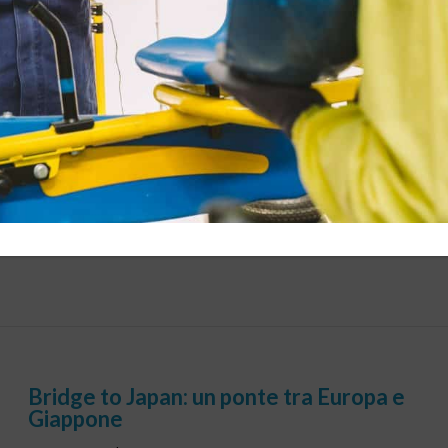
FOODEX Japan
26 Feb, 2019
|
News
,
Sviluppo Mercato in Giappone
,
Eventi
FOODEXJMA ospita il mondo a tavolaJMA rinnova dal 5 all’ 8
marzo 2019 l’appuntamento con la fiera asiatica del food &
beverage più frequentata, cui da sempre partecipa seguitissima
una nutrita rappresentanza della produzione e della distribuzione
Bridge to Japan: un ponte tra Europa e
Giappone