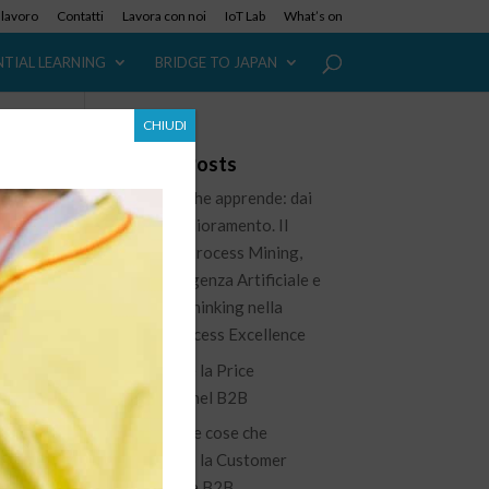
i lavoro
Contatti
Lavora con noi
IoT Lab
What’s on
NTIAL LEARNING
BRIDGE TO JAPAN
CHIUDI
Recent Posts
L’azienda che apprende: dai
dati al miglioramento. Il
de
ruolo del Process Mining,
dell’Intelligenza Artificiale e
del Lean Thinking nella
nuova Process Excellence
Governare la Price
Waterfall nel B2B
100 piccole cose che
migliorano la Customer
Experience B2B