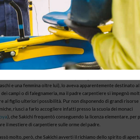
datore del Gruppo Toyota nacque nel 1867 nel villaggio dell’odierna
tura di Shizuoka, da famiglia modesta. Mentre in Europa avvenivano
 sconvolgimenti all’insegna dell’indipendentismo e la rivoluzione
riale stava cambiando definitivamente la società e il lavoro, anche in
ne erano gli anni della Restaurazione del potere imperiale, e della
uzione di un nuovo governo aperto alla relazione con il mondo ester
erno Meiji.
cita di
Sakichi Toyoda
(1867 -1930), primogenito di quattro fratelli
aschi e una femmina oltre lui), lo aveva apparentemente destinato al
 dei campi o di falegnameria, ma il padre carpentiere si impegnò mol
re al figlio ulteriori possibilità. Pur non disponendo di grandi risorse
iche, riuscì a farlo accogliere infatti presso la scuola dei monaci
oya
), che Sakichi frequentò conseguendo la licenza elementare, per 
re il mestiere di carpentiere sulle orme del padre.
ssò molto, però, che Sakichi avvertì il richiamo dello spirito di apert