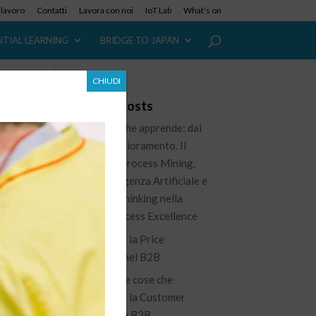
i lavoro
Contatti
Lavora con noi
IoT Lab
What’s on
NTIAL LEARNING
BRIDGE TO JAPAN
CHIUDI
Recent Posts
L’azienda che apprende: dai
dati al miglioramento. Il
ruolo del Process Mining,
dell’Intelligenza Artificiale e
del Lean Thinking nella
he
nuova Process Excellence
Governare la Price
Waterfall nel B2B
100 piccole cose che
re
migliorano la Customer
el
Experience B2B