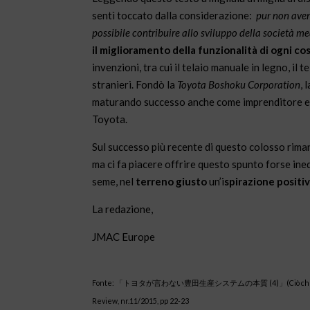
sentì toccato dalla considerazione:
pur non aven
possibile contribuire allo sviluppo della società m
il miglioramento della funzionalità
di ogni co
invenzioni, tra cui il telaio manuale in legno, il 
stranieri. Fondò la
Toyota Boshoku Corporation
, 
maturando successo anche come imprenditore e g
Toyota.
Sul successo più recente di questo colosso rima
ma ci fa piacere offrire questo spunto forse ine
seme, nel
terreno giusto
un’i
spirazione positi
La redazione,
JMAC Europe
Fonte: 「トヨタが言わない豊田生産システムの本質 (4)」(Ciò che Toyota non 
Review, nr.11/2015, pp 22-23