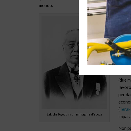
mondo.
Il fon
prefet
grandi
indust
Giappo
costit
il gov
La nas
(due m
lavoro
per da
econom
(
Terak
Sakichi Toyoda in un’immagine d’epoca
impara
Non pa