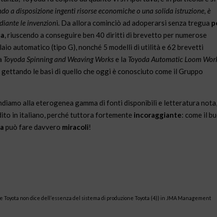
do a disposizione ingenti risorse economiche o una solida istruzione, è
ediante le invenzion
i. Da allora cominciò ad adoperarsi senza tregua
p
sa
, riuscendo a conseguire ben 40 diritti di brevetto per numerose
telaio automatico (tipo G), nonché 5 modelli di utilità e 62 brevetti
la
Toyoda Spinning and Weaving Works
e la
Toyoda Automatic Loom Wor
ettando le basi di quello che oggi è conosciuto come il Gruppo
ndiamo alla eterogenea gamma di fonti disponibili e letteratura nota
dito in italiano, perché tuttora fortemente
incoraggiante
: come il b
va
può fare davvero
miracoli
!
dice dell’essenza del sistema di produzione Toyota (4)) in JMA Management