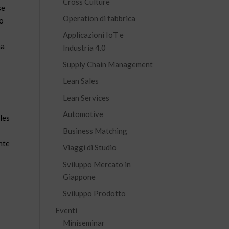
Cross Culture
se
Operation di fabbrica
to
Applicazioni IoT e
na
Industria 4.0
Supply Chain Management
Lean Sales
Lean Services
Automotive
les
Business Matching
nte
Viaggi di Studio
Sviluppo Mercato in
Giappone
Sviluppo Prodotto
Eventi
Miniseminar