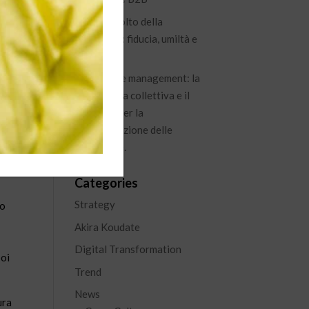
Il nuovo volto della
leadership: fiducia, umiltà e
visione
Knowledge management: la
conoscenza collettiva e il
percorso per la
no:
capitalizzazione delle
esperienze.
Categories
Strategy
to
Akira Koudate
Digital Transformation
poi
Trend
News
ura