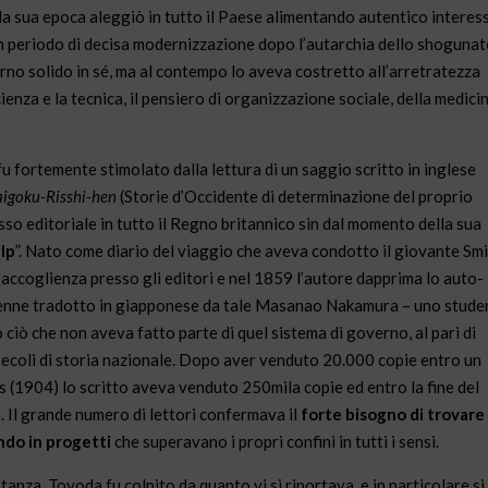
la sua epoca aleggiò in tutto il Paese alimentando autentico interes
n periodo di decisa modernizzazione dopo l’autarchia dello shoguna
o solido in sé, ma al contempo lo aveva costretto all’arretratezza
enza e la tecnica, il pensiero di organizzazione sociale, della medici
 fu fortemente stimolato dalla lettura di un saggio scritto in inglese
aigoku-Risshi-hen
(Storie d’Occidente di determinazione del proprio
esso editoriale in tutto il Regno britannico sin dal momento della sua
lp
”. Nato come diario del viaggio che aveva condotto il giovante Smi
to accoglienza presso gli editori e nel 1859 l’autore dapprima lo auto-
bro venne tradotto in giapponese da tale Masanao Nakamura – uno stude
ciò che non aveva fatto parte di quel sistema di governo, al pari di
ecoli di storia nazionale. Dopo aver venduto 20.000 copie entro un
es (1904) lo scritto aveva venduto 250mila copie ed entro la fine del
e. Il grande numero di lettori confermava il
forte bisogno di trovare
ndo in progetti
che superavano i propri confini in tutti i sensi.
tanza, Toyoda fu colpito da quanto vi si riportava, e in particolare si