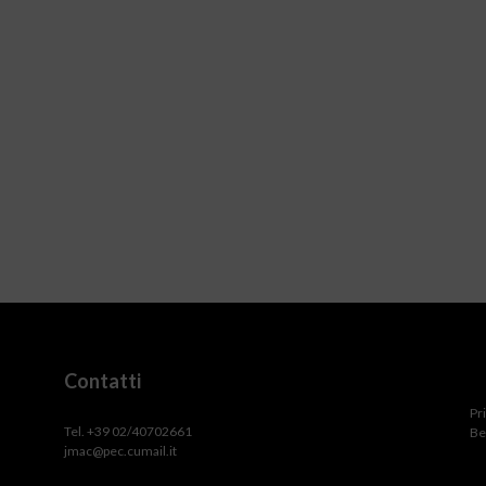
Contatti
Pr
Tel. +39 02/40702661
Be
jmac@pec.cumail.it