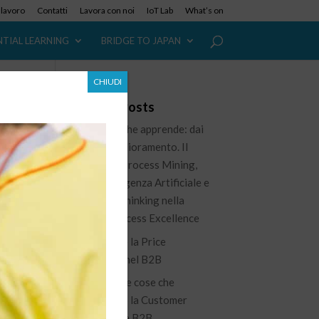
i lavoro
Contatti
Lavora con noi
IoT Lab
What’s on
NTIAL LEARNING
BRIDGE TO JAPAN
CHIUDI
Recent Posts
L’azienda che apprende: dai
dati al miglioramento. Il
ruolo del Process Mining,
n
dell’Intelligenza Artificiale e
del Lean Thinking nella
nuova Process Excellence
Governare la Price
Waterfall nel B2B
100 piccole cose che
migliorano la Customer
Experience B2B