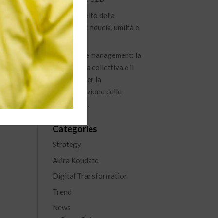
Il nuovo volto della
leadership: fiducia, umiltà e
visione
Knowledge management: la
conoscenza collettiva e il
percorso per la
capitalizzazione delle
esperienze.
Categories
Strategy
Akira Koudate
Digital Transformation
Trend
News