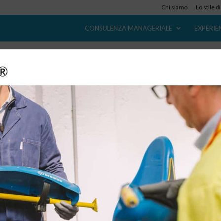
Chi siamo
Lo stile d
CONSULENZA MANAGERIALE
EXPERIE
y®
Service Factory
23 Giu, 2018
Home / Experiential Learning / Lean Service / Service Factory
Service Factory Un metodo pratico per avviare un percorso Lea
negli uffici. Il Lean Thinking costituisce un’opportunità per le
aziende, sia industriali che di servizio, di avviare un percorso di...