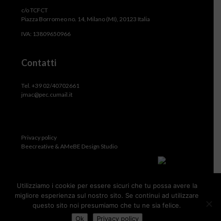
c/o TCFCT
Piazza Borromeo no. 14, Milano (MI), 20123 Italia
IVA: 13809650966
Contatti
Tel. +39 02/40702661
jmac@pec.cumail.it
Privacy policy
Beecreative & AMeBE Design Studio
Utilizziamo i cookie per essere sicuri che tu possa avere la
migliore esperienza sul nostro sito. Se continui ad utilizzare
questo sito noi presumiamo che tu ne sia felice.
Ok
Privacy policy
JMA Consultants Inc.