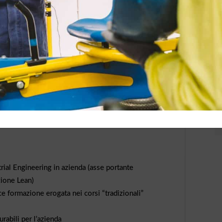
valenza pratica, focalizzato sui temi di Industrial
e”, ma anche
“Produttività”
: i reparti diventano aula ed i
ul campo. Dalle sessioni teorico-pratiche di
training on the
sione, analisi ed applicazione delle tecniche di
industrial
di riduzione degli sprechi (
muda
) e delle perdite nei reparti
trial Engineering in azienda (asse portante
zione Lean)
ce formazione erogata nei corsi “tradizionali”
urabili per l’azienda