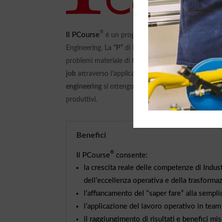
®
Il PCourse
è un programma di formazione con forte 
Engineering. La
“P”
di
PCourse
significa “Produzion
problemi materiale di formazione e addestramento s
job
attraverso l’applicazione dei principi di compren
engineering
si ottengono risultati reali e misurabili 
produttivi.
Benefici
®
Il PCourse
consente:
la crescita reale delle competenze di Indus
dell’eccellenza operativa e della trasforma
l’affiancamento del “saper fare” alla sempli
l’applicazione del lavoro operativo in team
il raggiungimento di risultati e benefici mis