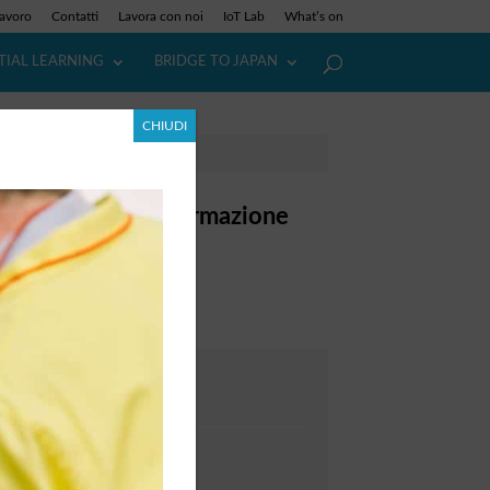
lavoro
Contatti
Lavora con noi
IoT Lab
What’s on
TIAL LEARNING
BRIDGE TO JAPAN
CHIUDI
e efficace la trasformazione
DATA

Su richiesta
DURATA

10 giornate (5+5)