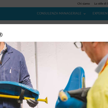
Chi siamo
Lo stile di 
CONSULENZA MANAGERIALE
EXPERIEN
®
/ P-Course®
pprendere il “saper fare” nel genba per render