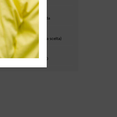
LUOGO

presso la vs Azienda
LINGUA

Italiano o inglese (a scelta)
PARTECIPANTI

numero minimo 10