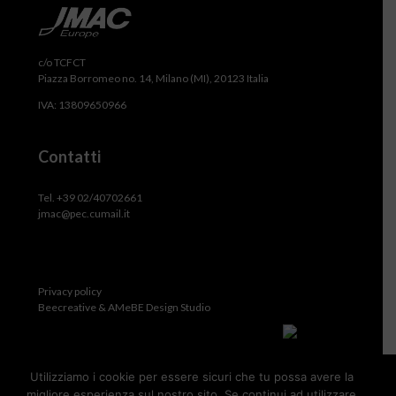
c/o TCFCT
Piazza Borromeo no. 14, Milano (MI), 20123 Italia
IVA: 13809650966
Contatti
Tel. +39 02/40702661
jmac@pec.cumail.it
Privacy policy
Beecreative & AMeBE Design Studio
Utilizziamo i cookie per essere sicuri che tu possa avere la
migliore esperienza sul nostro sito. Se continui ad utilizzare