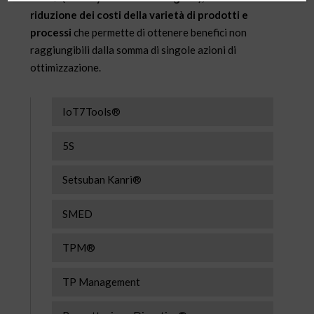
riduzione dei costi della varietà di prodotti e
processi
che permette di ottenere benefici non
raggiungibili dalla somma di singole azioni di
ottimizzazione.
IoT7Tools®
5S
Setsuban Kanri®
SMED
TPM®
TP Management