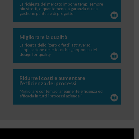
La richiesta del mercato impone tempi sempre
più stretti, o quantomeno la garanzia di una
gestione puntuale di progetto
Migliorare la qualità
La ricerca dello “zero difetti” attraverso
l’applicazione delle tecniche giapponesi del
design for quality
Ridurre i costi e aumentare
l’efficienza dei processi
Migliorare contemporaneamente efficienza ed
efficacia in tutti i processi aziendali