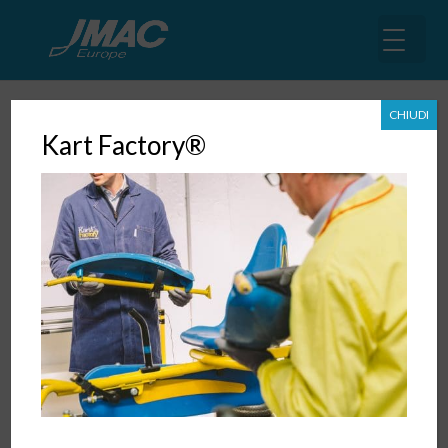
CHIUDI
Kart Factory®
Tokyo Big Sight: JMAC presenta
allo Smart Mfg Expo i 7 strumenti
IoT