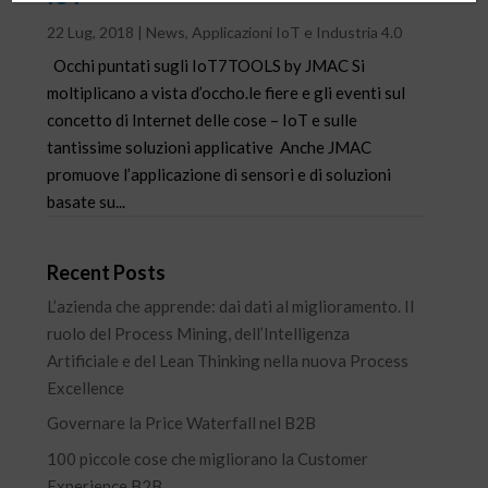
22 Lug, 2018
|
News
,
Applicazioni IoT e Industria 4.0
Occhi puntati sugli IoT7TOOLS by JMAC Si
moltiplicano a vista d’occho.le fiere e gli eventi sul
concetto di Internet delle cose – IoT e sulle
tantissime soluzioni applicative Anche JMAC
promuove l’applicazione di sensori e di soluzioni
basate su...
Recent Posts
L’azienda che apprende: dai dati al miglioramento. Il
ruolo del Process Mining, dell’Intelligenza
Artificiale e del Lean Thinking nella nuova Process
Excellence
Governare la Price Waterfall nel B2B
100 piccole cose che migliorano la Customer
Experience B2B