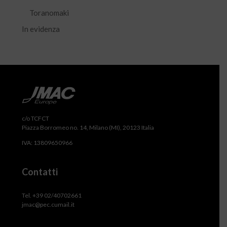
Toranomaki
In evidenza
c/o TCFCT
Piazza Borromeo no. 14, Milano (MI), 20123 Italia
IVA: 13809650966
Contatti
Tel. +39 02/40702661
jmac@pec.cumail.it