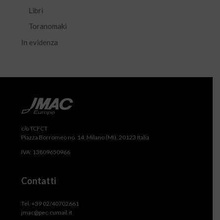
Libri
Toranomaki
In evidenza
c/o TCFCT
Piazza Borromeo no. 14, Milano (MI), 20123 Italia
IVA: 13809650966
Contatti
Tel. +39 02/40702661
jmac@pec.cumail.it