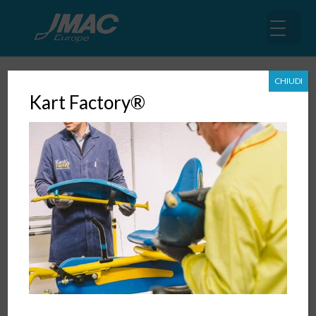
CHIUDI
Kart Factory®
Toori Shindan: il check-up rapido
della R&S
26 Set, 2018
|
Miniseminar
,
Sviluppo Prodotto
,
Eventi