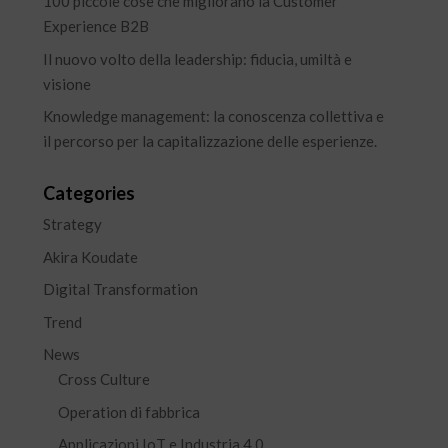
100 piccole cose che migliorano la Customer
Experience B2B
Il nuovo volto della leadership: fiducia, umiltà e
visione
Knowledge management: la conoscenza collettiva e
il percorso per la capitalizzazione delle esperienze.
Categories
Strategy
Akira Koudate
Digital Transformation
Trend
News
Cross Culture
Operation di fabbrica
Applicazioni IoT e Industria 4.0