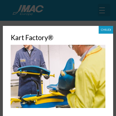
CHIUDI
Kart Factory®
Il Modello Toyota
23 Lug, 2017
|
Libri
LA GIUSTA APPLICAZIONE DEL METODO