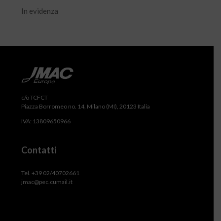
In evidenza
c/o TCFCT
Piazza Borromeo no. 14, Milano (MI), 20123 Italia
IVA: 13809650966
Contatti
Tel. +39 02/40702661
jmac@pec.cumail.it