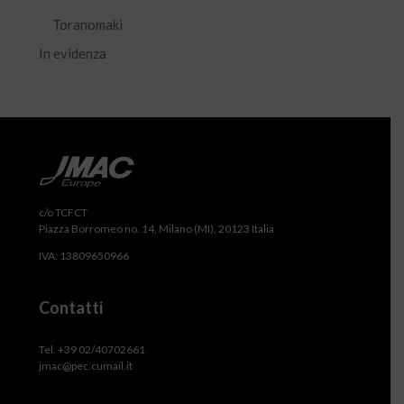
Toranomaki
In evidenza
c/o TCFCT
Piazza Borromeo no. 14, Milano (MI), 20123 Italia
IVA: 13809650966
Contatti
Tel. +39 02/40702661
jmac@pec.cumail.it