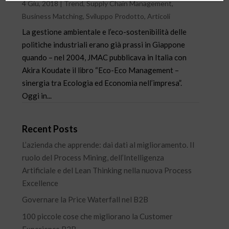
4 Giu, 2018
|
Trend
,
Supply Chain Management
,
Business Matching
,
Sviluppo Prodotto
,
Articoli
La gestione ambientale e l’eco-sostenibilità delle
politiche industriali erano già prassi in Giappone
quando – nel 2004, JMAC pubblicava in Italia con
Akira Koudate il libro “Eco-Eco Management –
sinergia tra Ecologia ed Economia nell’impresa”.
Oggi in...
Recent Posts
L’azienda che apprende: dai dati al miglioramento. Il
ruolo del Process Mining, dell’Intelligenza
Artificiale e del Lean Thinking nella nuova Process
Excellence
Governare la Price Waterfall nel B2B
100 piccole cose che migliorano la Customer
Experience B2B