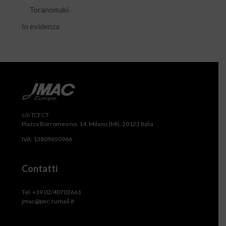
Toranomaki
In evidenza
c/o TCFCT
Piazza Borromeo no. 14, Milano (MI), 20123 Italia
IVA: 13809650966
Contatti
Tel. +39 02/40702661
jmac@pec.cumail.it