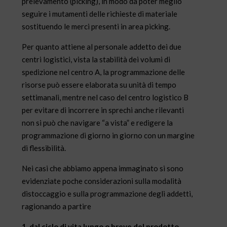
prelevamento (picking), in modo da poter meglio
seguire i mutamenti delle richieste di materiale
sostituendo le merci presenti in area picking.
Per quanto attiene al personale addetto dei due
centri logistici, vista la stabilità dei volumi di
spedizione nel centro A, la programmazione delle
risorse può essere elaborata su unità di tempo
settimanali, mentre nel caso del centro logistico B
per evitare di incorrere in sprechi anche rilevanti
non si può che navigare “a vista” e redigere la
programmazione di giorno in giorno con un margine
di flessibilità.
Nei casi che abbiamo appena immaginato si sono
evidenziate poche considerazioni sulla modalità
distoccaggio e sulla programmazione degli addetti,
ragionando a partire
1. dal ciclo di vita lungo o breve del prodotto