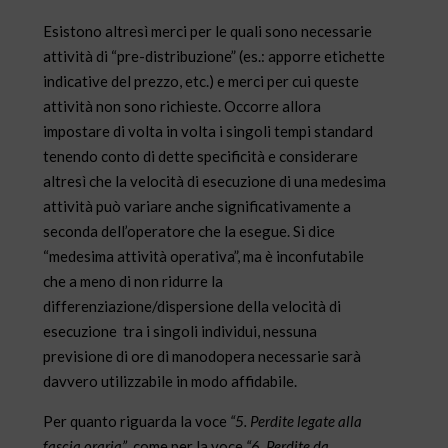
Esistono altresì merci per le quali sono necessarie
attività di “pre-distribuzione” (es.: apporre etichette
indicative del prezzo, etc.) e merci per cui queste
attività non sono richieste. Occorre allora
impostare di volta in volta i singoli tempi standard
tenendo conto di dette specificità e considerare
altresì che la velocità di esecuzione di una medesima
attività può variare anche significativamente a
seconda dell’operatore che la esegue. Si dice
“medesima attività operativa”, ma è inconfutabile
che a meno di non ridurre la
differenziazione/dispersione della velocità di
esecuzione
tra i singoli individui, nessuna
previsione di ore di manodopera necessarie sarà
davvero utilizzabile in modo affidabile.
Per quanto riguarda la voce
“5. Perdite legate alla
fascia oraria”
, come per la voce
“6. Perdite da