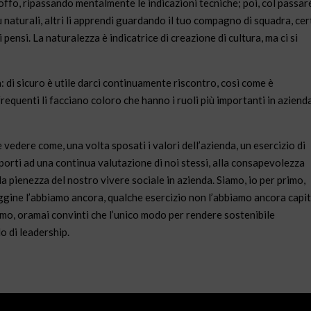
 goffo, ripassando mentalmente le indicazioni tecniche; poi, col passar
 naturali, altri li apprendi guardando il tuo compagno di squadra, cer
i pensi. La naturalezza è indicatrice di creazione di cultura, ma ci si
 di sicuro è utile darci continuamente riscontro, così come è
requenti li facciano coloro che hanno i ruoli più importanti in azienda.
ere come, una volta sposati i valori dell’azienda, un esercizio di
porti ad una continua valutazione di noi stessi, alla consapevolezza
la pienezza del nostro vivere sociale in azienda. Siamo, io per primo,
ggine l’abbiamo ancora, qualche esercizio non l’abbiamo ancora capi
amo, oramai convinti che l’unico modo per rendere sostenibile
o di leadership.