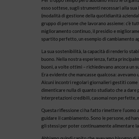
Per troppo tempo però abbiamo visto le organizz
esso sottese, sugli strumenti necessari alla 
(modalità di gestione della quotidianità aziendal
gruppo di persone che lavorano assieme: c’è tutt
miglioramento continuo, il presidio e migliorame
spartito perfetto, un esempio di cambiamento app
La sua sostenibilità, la capacità di renderlo st
buono. Nella nostra esperienza, fatta principalme
buoni, a volte ottimi – richiedevano ancora un s
Era evidente che mancasse qualcosa: avevamo un
Alcuni incontri regolari giornalieri gestiti come
dimenticare nulla di quanto studiato che a dare 
interpretazioni credibili, casomai non perfette, m
Questa riflessione ci ha fatto rimettere l’uomo a
guidare il cambiamento. Sono le persone, ed hann
gli stessi per poter continuamente alimentare la 
Abbiamo quindi capito che avevamo bisogno di ide