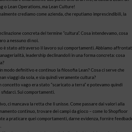
g o Lean Operations, ma Lean Culture!
i realmente crediamo come azienda, che reputiamo imprescindibili, la
declinazione concreta del termine “cultura”. Cosa intendevamo, cosa
ro a nessuno di noi.
to è stato attraverso il lavoro sui comportamenti. Abbiamo affronta
anagerialità, leadership declinandoli in una forma concreta: cosa
da?
modo definitivo e continuo la filosofia Lean? Cosa ci serve che
ean viaggi da sola, e sia quindi veramente cultura?
un concetto vago era stato “scaricato a terra” e potevamo quindi
 a sfidarci. Sui comportamenti.
rivo, ci mancava la retta che li unisse. Come passare dai valori alla
enamento continuo, trovare dei campi da gioco – come lo Shopfloor
te a praticare quei comportamenti, darne evidenza, fornire feedback
.