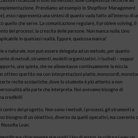
azioni focalizzarsi solo sul metodo, sulle competenze tecniche ad
sua implementazione. Prendiamo ad esempio lo Shopfloor Management
e), esso rappresenta una sintesi di quanto vada fatto all’interno di u
o quello che serve. La comunicazione regolare, il problem solving, il
nto dei processi, la crescita delle persone. Non manca nulla. Uno
licabile in qualsiasi realtà. Eppure, qualcosa manca!
abile e naturale, non può essere delegata ad un metodo, per quanto
nte di metodi, strumenti, modelli organizzativi, i risultati – seppur
upporto, una spinta, che ne alimentasse continuamente la miccia.
 ottimo spartito ma con interpretazioni piatte, monocordi, monoto
 certe recite scolastiche, dove lo studente è più attento a non
personalità alla parte che interpreta. Noi avevamo bisogno di
a credibili!
l centro del progetto. Non sono i metodi, i processi, gli strumenti a
o bisogno di un obiettivo, diverso da quelli operativi, ma coerente 
filosofia Lean.
ntificare chiaramente due punti. Uno di arrivo, la cultura Lean: un