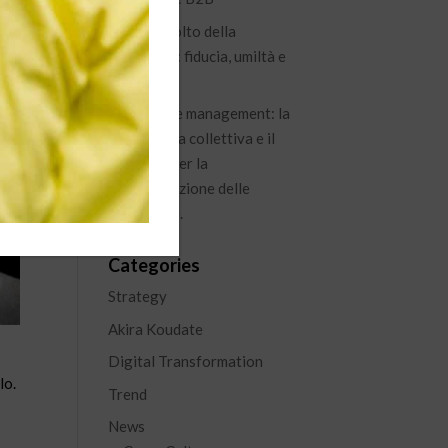
Il nuovo volto della
leadership: fiducia, umiltà e
visione
Knowledge management: la
conoscenza collettiva e il
percorso per la
capitalizzazione delle
esperienze.
Categories
Strategy
Akira Koudate
Digital Transformation
lo.
Trend
News