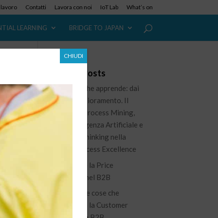
i lavoro
Contatti
Lavora con noi
IoT Lab
What’s on
NTIAL LEARNING
BRIDGE TO JAPAN
CHIUDI
Recent Posts
L’azienda che apprende: dai
dati al miglioramento. Il
ruolo del Process Mining,
dell’Intelligenza Artificiale e
le
del Lean Thinking nella
nuova Process Excellence
Governare la Price
Waterfall nel B2B
100 piccole cose che
migliorano la Customer
Experience B2B