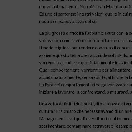
nuovo abbinamento. Non più Lean Manufacturin
Ed uno di partenza: i nostri valori, quello in cu
nostra consapevolezza del sé.
La più grossa difficoltà l’abbiamo avuta con la 
volevamo, come l’avremmo tradotta non era chia
Il modo migliore per rendere concreto il concet
assieme questo tema che racchiude soft skills, m
vorremmo accadesse quotidianamente in azien
Quali comportamenti vorremmo per alimentare in 
accada naturalmente, senza spinte, affinché la L
La lista dei comportamenti ci ha galvanizzato: 
iniziare a lavorarci, a confrontarci, a misurarci,
Una volta definiti i due punti, di partenza e di ar
cultura? Era chiaro che necessitavamo di un all
Management – sui quali esercitarci continuamen
sperimentare, contaminare attraverso l’esempio