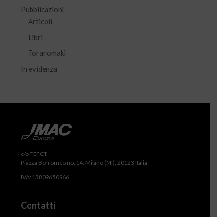
Pubblicazioni
Articoli
Libri
Toranomaki
In evidenza
c/o TCFCT
Piazza Borromeo no. 14, Milano (MI), 20123 Italia
IVA: 13809650966
Contatti