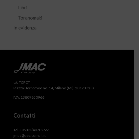
Libri
Toranomaki
In evidenza
c/o TCFCT
Piazza Borromeo no. 14, Milano (MI), 20123 Italia
IVA: 13809650966
Contatti
Tel. +39 02/40702661
jmac@pec.cumail.it