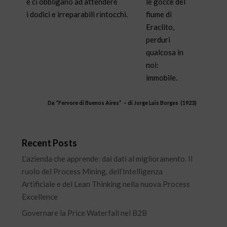
e ci obbligano ad attendere
le gocce del
i dodici e irreparabili rintocchi.
fiume di
Eraclito,
perduri
qualcosa in
noi:
immobile.
Da “
Fervore di Buenos Aires
” – di
Jorge Luis Borges (1923)
Recent Posts
L’azienda che apprende: dai dati al miglioramento. Il
ruolo del Process Mining, dell’Intelligenza
Artificiale e del Lean Thinking nella nuova Process
Excellence
Governare la Price Waterfall nel B2B