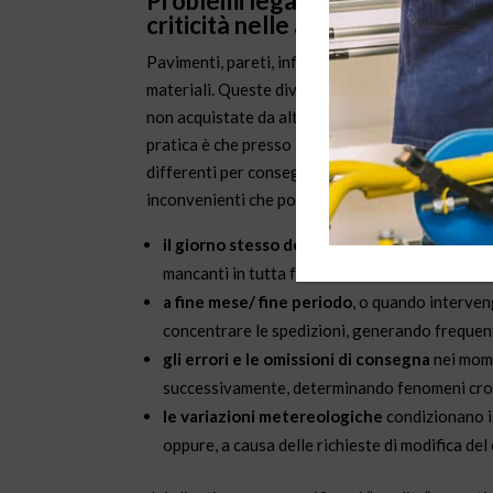
Problemi legati alla particolarit
criticità nelle aree di spedizione
Pavimenti, pareti, infissi, impianti e rivestimenti
materiali. Queste diverse componenti non sono 
non acquistate da altre aziende, quantomeno pro
pratica è che presso i reparti di spedizione dei c
differenti per consegnare solo le parti necessari
inconvenienti che possono verificarsi in questo 
il giorno stesso della spedizione
ci si accorg
mancanti in tutta fretta, ma non riuscendovi, s
a fine mese/ fine periodo
, o quando interveng
concentrare le spedizioni, generando frequent
gli errori e le omissioni di consegna
nei mome
successivamente, determinando fenomeni croni
le variazioni metereologiche
condizionano il
oppure, a causa delle richieste di modifica del