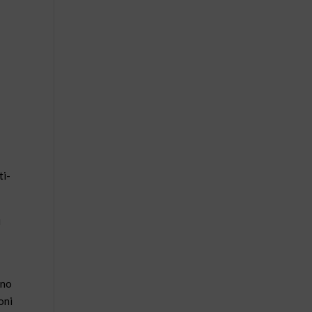
ti-
i
ano
oni