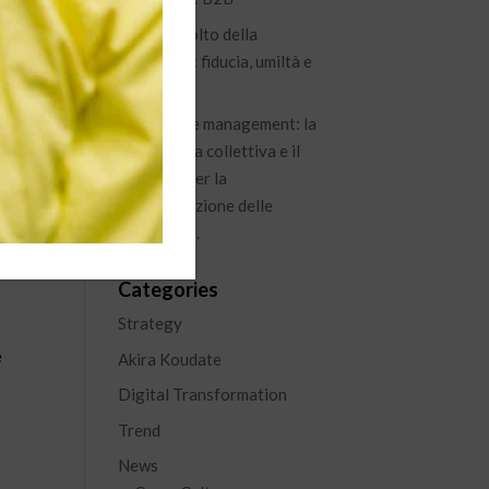
Il nuovo volto della
leadership: fiducia, umiltà e
di
visione
 se
Knowledge management: la
ti
conoscenza collettiva e il
percorso per la
capitalizzazione delle
esperienze.
i
Categories
Strategy
e
Akira Koudate
Digital Transformation
Trend
News