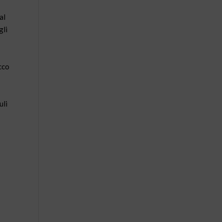
al
gli
cco
uli