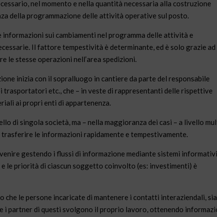
necessario, nel momento e nella quantità necessaria alla costruzione
za della programmazione delle attività operative sul posto.
 informazioni sui cambiamenti nel programma delle attività e
ecessarie
. Il fattore tempestività è determinante, ed è solo grazie ad
are le stesse operazioni nell’area spedizioni.
ione inizia con il sopralluogo in cantiere da parte del responsabile
ei trasportatori etc., che – in veste di rappresentanti delle rispettive
iali ai propri enti di appartenenza.
llo di singola società, ma – nella maggioranza dei casi – a livello mul
le trasferire le informazioni rapidamente e tempestivamente.
rvenire gestendo i flussi di informazione mediante sistemi informativ
e le priorità di ciascun soggetto coinvolto (es: investimenti) è
do che le persone incaricate di mantenere i contatti interaziendali, si
he i partner di questi svolgono il proprio lavoro, ottenendo informazi