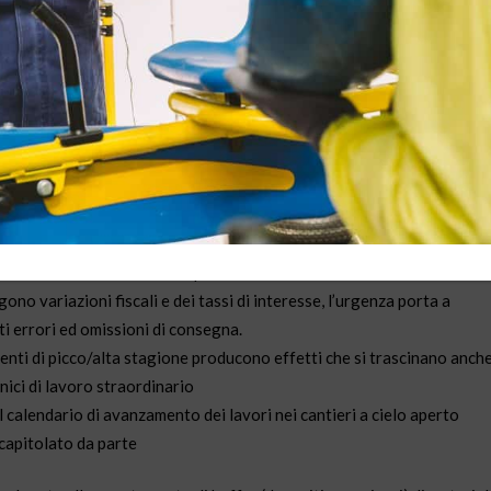
à della movimentazione dei materiali edili e
 interni, arredi…: per allestire una casa si utilizza una grande varietà 
prodotte tutte nel medesimo stabilimento o dalla medesima società;
vengono da più fabbriche della stessa azienda. Ciò che avviene in
ostruttori edili si fanno convergere i materiali realizzati in stabilimen
e secondo il calendario dei lavori del cantiere. Vi è però una serie di
processo e proverò ora ad enumerare alcuni tra i più ricorrenti:
e che non tutti i materiali sono disponibili; si cerca allora di reperire 
i è costretti a rinviarne la spedizione.
ono variazioni fiscali e dei tassi di interesse, l’urgenza porta a
i errori ed omissioni di consegna.
nti di picco/alta stagione producono effetti che si trascinano anch
ci di lavoro straordinario
 calendario di avanzamento dei lavori nei cantieri a cielo aperto
 capitolato da parte