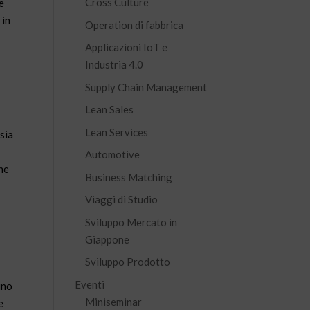
Cross Culture
e
 in
Operation di fabbrica
Applicazioni IoT e
Industria 4.0
Supply Chain Management
Lean Sales
Lean Services
sia
Automotive
he
Business Matching
Viaggi di Studio
Sviluppo Mercato in
Giappone
Sviluppo Prodotto
Eventi
ino
Miniseminar
e