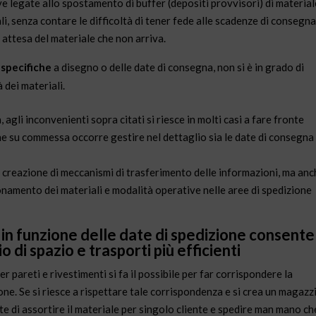
ive legate allo spostamento di buffer (depositi provvisori) di material
ali, senza contare le difficoltà di tener fede alle scadenze di consegna
n attesa del materiale che non arriva.
 specifiche
a disegno o delle date di consegna, non si è in grado di
 dei materiali.
gli inconvenienti sopra citati si riesce in molti casi a fare fronte
e su commessa occorre gestire nel dettaglio sia le date di consegna 
a creazione di meccanismi di trasferimento delle informazioni, ma anc
onamento dei materiali e modalità operative nelle aree di spedizione
e in funzione delle date di spedizione consente
 di spazio e trasporti più efficienti
 pareti e rivestimenti si fa il possibile per far corrispondere la
ne. Se si riesce a rispettare tale corrispondenza e si crea un magazz
te di assortire
il materiale per singolo cliente e spedire man mano ch