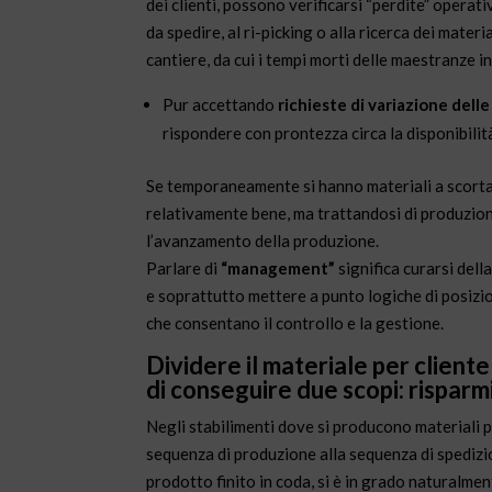
dei clienti, possono verificarsi “perdite” operat
da spedire, al ri-picking o alla ricerca dei materi
cantiere, da cui i tempi morti delle maestranze i
Pur accettando
richieste di variazione delle
rispondere con prontezza circa la disponibilità
Se temporaneamente si hanno materiali a scorta, a
relativamente bene, ma trattandosi di produzion
l’avanzamento della produzione.
Parlare di
“management”
significa curarsi dell
e soprattutto mettere a punto logiche di posizi
che consentano il controllo e la gestione.
Dividere il materiale per client
di conseguire due scopi: risparmio
Negli stabilimenti dove si producono materiali per
sequenza di produzione alla sequenza di spedizio
prodotto finito in coda, si è in grado naturalmen