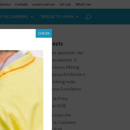
i lavoro
Contatti
Lavora con noi
IoT Lab
What’s on
NTIAL LEARNING
BRIDGE TO JAPAN
CHIUDI
Recent Posts
L’azienda che apprende: dai
dati al miglioramento. Il
ruolo del Process Mining,
dell’Intelligenza Artificiale e
del Lean Thinking nella
nuova Process Excellence
Governare la Price
Waterfall nel B2B
nto
100 piccole cose che
.
migliorano la Customer
Experience B2B