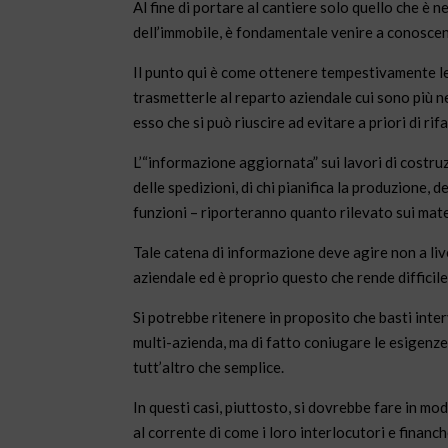
Al fine di portare al cantiere solo quello che è 
dell’immobile, è fondamentale venire a conoscen
Il punto qui è come ottenere tempestivamente le
trasmetterle al reparto aziendale cui sono più n
esso che si può riuscire ad evitare a priori di rif
L’“informazione aggiornata” sui lavori di costruz
delle spedizioni, di chi pianifica la produzione, d
funzioni – riporteranno quanto rilevato sui mater
Tale catena di informazione deve agire non a live
aziendale ed è proprio questo che rende diffici
Si potrebbe ritenere in proposito che basti inte
multi-azienda, ma di fatto coniugare le esigenze 
tutt’altro che semplice.
In questi casi, piuttosto, si dovrebbe fare in mo
al corrente di come i loro interlocutori e financ